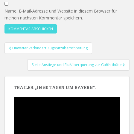
Name, E-Mail-Adresse und Website in diesem Browser für
meinen nächsten Kommentar speichern.
Beitragsnavigation
Unwetter verhindert Zugspitzüberschreitung
Steile Anstiege und Flußüberquerung zur Gufferthütte
TRAILER: „IN 50 TAGEN UM BAYERN“:
Video-
Player