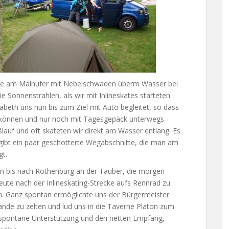
ylle am Mainufer mit Nebelschwaden überm Wasser bei
 Sonnenstrahlen, als wir mit Inlineskates starteten.
sabeth uns nun bis zum Ziel mit Auto begleitet, so dass
n können und nur noch mit Tagesgepäck unterwegs
auf und oft skateten wir direkt am Wasser entlang. Es
gibt ein paar geschotterte Wegabschnitte, die man am
gt.
bis nach Rothenburg an der Tauber, die morgen
eute nach der Inlineskating-Strecke aufs Rennrad zu
ln. Ganz spontan ermöglichte uns der Bürgermeister
nde zu zelten und lud uns in die Taverne Platon zum
se spontane Unterstützung und den netten Empfang,